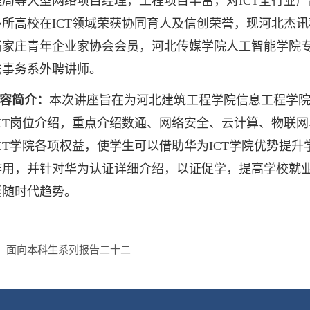
局等大型网络项目经理，工程项目丰富，对ICT全行业产
多所高校在ICT领域荣获协同育人及信创荣誉，现河北杰
石家庄青年企业家协会会员，河北传媒学院人工智能学院
法事务系外聘讲师。
容简介：
本次讲座旨在为河北建筑工程学院信息工程学院
ICT岗位介绍，重点介绍数通、网络安全、云计算、物联
CT学院各项权益，使学生可以借助华为ICT学院优势提升
作用，并针对华为认证详细介绍，以证促学，提高学校就业
紧随时代趋势。
：
面向本科生系列报告二十二