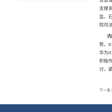
信管理
支撑
监，
院司
内
势，
华为I
积极
讨，
下一条