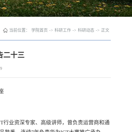
当前位置：
学院首页
->
科研工作
->
科研动态
->
正文
告二十三
9
座
CT行业资深专家、高级讲师，曾负责运营商和通